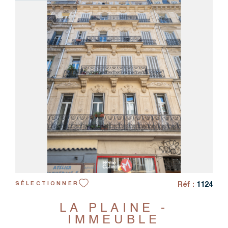
VOIR LE BIEN
Réf :
1124
SÉLECTIONNER
LA PLAINE -
IMMEUBLE