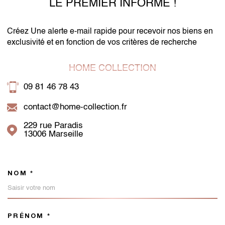
LE PREMIER INFORMÉ !
Créez Une alerte e-mail rapide pour recevoir nos biens en
exclusivité et en fonction de vos critères de recherche
HOME COLLECTION
09 81 46 78 43
contact@home-collection.fr
229 rue Paradis
13006
Marseille
NOM *
TRAD_MELTEM_VOSCOORDON
PRÉNOM *