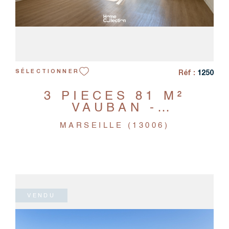
Réf :
1250
SÉLECTIONNER
3 PIÈCES 81 M²
VAUBAN -
APPARTEMENT - 3
MARSEILLE (13006)
PIÈCES
VENDU