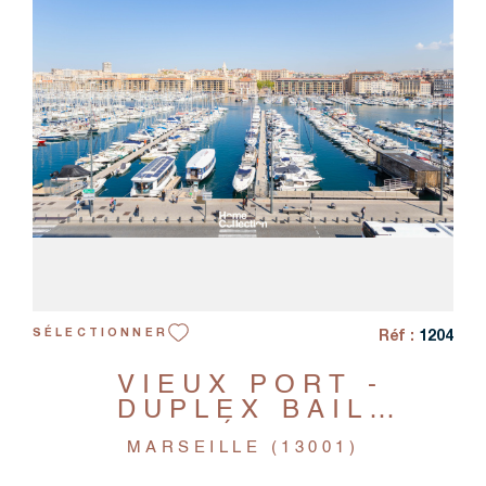
VOIR LE BIEN
Réf :
1204
SÉLECTIONNER
VIEUX PORT -
DUPLEX BAIL
EMPHYTÉOTIQUE -
MARSEILLE (13001)
5/6 PIÈCES