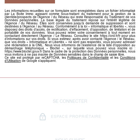
Les informations recueillies sur ce formulaire sont enregistrées dans un fichier informatisé
par La Boite Immo agissant comme Sous-traitant du traitement pour la gestion de la
clientèle/prospects de l'Agence / du Réseau qui reste Responsable du Traitement de vos
Données personnelles. La base légale du traitement repose sur l'intérêt légitime de
l'Agence / du Réseau. Elles sont conservées jusqu'à demande de suppression et sont
destinées à l'Agence / au Réseau. Conformément à la loi « informatique et libertés », vous
disposez des droits d’accès, de rectification, d’effacement, d’opposition, de limitation et de
portabilité de vos données. Vous pouvez retirer votre consentement à tout moment en
contactant directement l’Agence / Le Réseau. Consultez le site https://cnil.fr/fr pour plus
d’informations sur vos droits. Si vous estimez, après avoir contacté l'Agence / le Réseau,
que vos droits « Informatique et Libertés » ne sont pas respectés, vous pouvez adresser
une réclamation à la CNIL. Nous vous informons de l’existence de la liste d'opposition au
démarchage téléphonique « Bloctel », sur laquelle vous pouvez vous inscrire ici :
https://www.bloctel.gouv.fr Dans le cadre de la protection des Données personnelles, nous
vous invitons à ne pas inscrire de Données sensibles dans le champ de saisie libre.
Ce site est protégé par reCAPTCHA, les
Politiques de Confidentialité
et les
Conditions
d'Utilisation
de Google s'appliquent.
SE CONNECTER
ESPACE PROPRIÉTAIRE