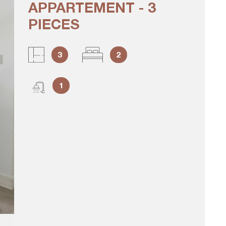
APPARTEMENT - 3
CRÉER U
PIECES
ALERTE
3
2
1