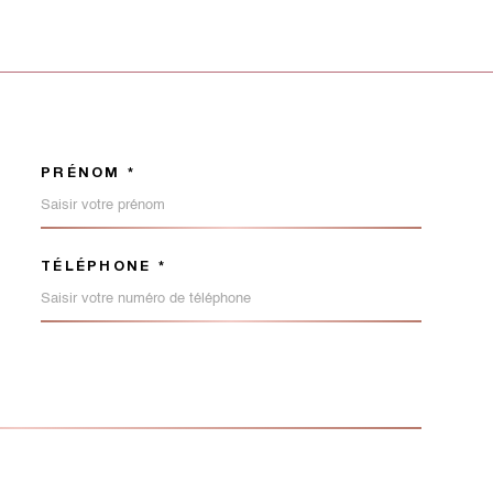
PRÉNOM *
ORDONNEES
TÉLÉPHONE *
EMANDE