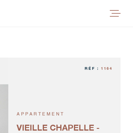
ACHETER
BIENS V
ESTIMER
RÉF :
1164
CONCEP
L'ÉQUIPE
APPARTEMENT
VIEILLE CHAPELLE -
AVIS