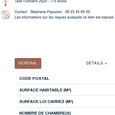
Taxe Foncière 2023 : 773 euros
Contact : Stéphane Papazian : 06 23 45 69 29
Les informations sur les risques auxquels ce bien est exposé 
GÉNÉRAL
DÉTAILS +
CODE POSTAL
Caractérisque
Valeurs
SURFACE HABITABLE (M²)
SURFACE LOI CARREZ (M²)
NOMBRE DE CHAMBRE(S)