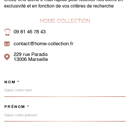
exclusivité et en fonction de vos critères de recherche
HOME COLLECTION
09 81 46 78 43
contact@home-collection.fr
229 rue Paradis
13006
Marseille
NOM *
TRAD_MELTEM_VOSCOORDON
PRÉNOM *