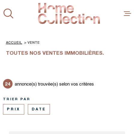
Aller
Aller
Aller
Aller
à
à
au
au
:
la
menu
contenu
VOTRE
recherche
principal
RECHERCHE
ACHETER
ACCUEIL
VENTE
TYPE
D'OFFRE
VENTE
TOUTES NOS VENTES IMMOBILIÈRES.
BIENS VE
NOS
COLLECTIONS
NOS COLLECTIONS
ESTIMER
VILLE
24
annonce(s) trouvée(s) selon vos critères
CONCEPT
VILLE
TRIER PAR
RÉFÉRENCE
L'ÉQUIPE
PRIX
DATE
CHAMPS
AVIS
TEXTE
PLUS DE CRITÈRES