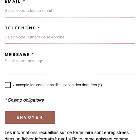
EMAIL *
TÉLÉPHONE *
MESSAGE *
TRAD_MELTEM_VOREDEMAND
J'accepte les conditions d'utilisation des données (*)
RÈGLEMENTATION
* Champ obligatoire
ENVOYER
Les informations recueillies sur ce formulaire sont enregistrées
dans un fichier informatisé par La Boite Immo agissant comme