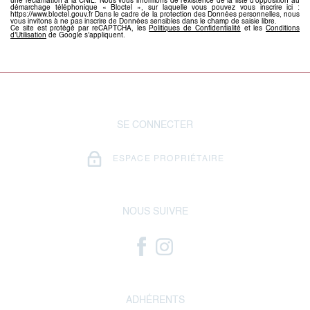
une réclamation à la CNIL. Nous vous informons de l’existence de la liste d'opposition au
démarchage téléphonique « Bloctel », sur laquelle vous pouvez vous inscrire ici :
https://www.bloctel.gouv.fr Dans le cadre de la protection des Données personnelles, nous
vous invitons à ne pas inscrire de Données sensibles dans le champ de saisie libre.
Ce site est protégé par reCAPTCHA, les
Politiques de Confidentialité
et les
Conditions
d'Utilisation
de Google s'appliquent.
SE CONNECTER
ESPACE PROPRIÉTAIRE
NOUS SUIVRE
ADHÉRENTS