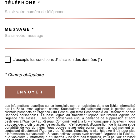
TÉLÉPHONE *
MESSAGE *
TRAD_MELTEM_VOREDEMAND
J'accepte les conditions d'utilisation des données (*)
RÈGLEMENTATION
* Champ obligatoire
ENVOYER
Les informations recueillies sur ce formulaire sont enregistrées dans un fichier informatisé
par La Boite Immo agissant comme Sous-traitant du traitement pour la gestion de la
clientèle/prospects de l'Agence / du Réseau qui reste Responsable du Traitement de vos
Données personnelles. La base légale du traitement repose sur l'intérêt légitime de
l'Agence / du Réseau. Elles sont conservées jusqu'à demande de suppression et sont
destinées à l'Agence / au Réseau. Conformément à la loi « informatique et libertés », vous
disposez des droits d’accès, de rectification, d’effacement, d’opposition, de limitation et de
portabilité de vos données. Vous pouvez retirer votre consentement à tout moment en
contactant directement l’Agence / Le Réseau. Consultez le site https://cnil.fr/fr pour plus
d’informations sur vos droits. Si vous estimez, après avoir contacté l'Agence / le Réseau,
que vos droits « Informatique et Libertés » ne sont pas respectés, vous pouvez adresser