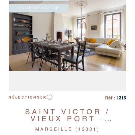
COUP DE COEUR
VOIR LE BIEN
Réf :
1316
SÉLECTIONNER
SAINT VICTOR /
VIEUX PORT -
APPARTEMENT - 5
MARSEILLE (13001)
PIÈCES