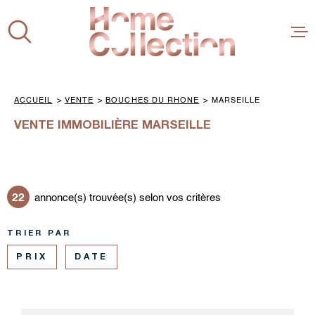
Aller
Aller
Aller
Aller
à
à
au
au
:
la
menu
contenu
VOTRE
recherche
principal
RECHERCHE
ACHETER
ACCUEIL
VENTE
BOUCHES DU RHONE
MARSEILLE
TYPE
D'OFFRE
VENTE
VENTE IMMOBILIÈRE MARSEILLE
BIENS VE
NOS
COLLECTIONS
NOS COLLECTIONS
ESTIMER
VILLE
22
annonce(s) trouvée(s) selon vos critères
CONCEPT
VILLE
TRIER PAR
RÉFÉRENCE
L'ÉQUIPE
PRIX
DATE
CHAMPS
AVIS
TEXTE
PLUS DE CRITÈRES