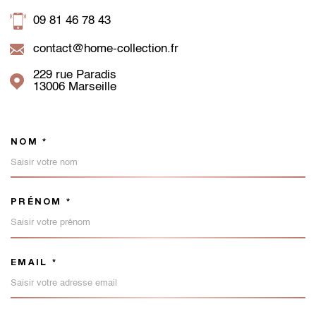
09 81 46 78 43
contact@home-collection.fr
229 rue Paradis
13006
Marseille
NOM *
TRAD_MELTEM_VOSCOORDON
PRÉNOM *
EMAIL *