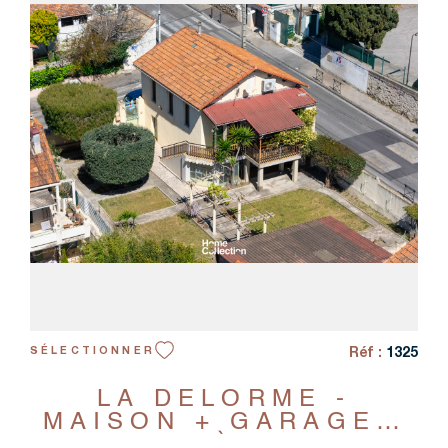
VOIR LE BIEN
Réf :
1325
SÉLECTIONNER
LA DELORME -
MAISON + GARAGE -
6 PIÈCES