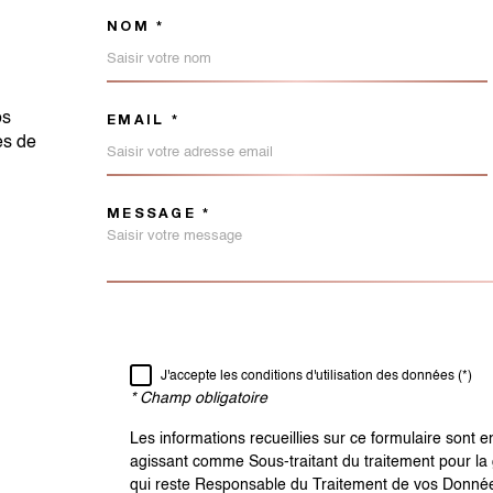
NOM *
TRAD_MELTEM_VOSCO
os
EMAIL *
es de
MESSAGE *
TRAD_MELTEM_VORED
RÈGLEMENTATION
J'accepte les conditions d'utilisation des données (*)
* Champ obligatoire
Les informations recueillies sur ce formulaire sont 
agissant comme Sous-traitant du traitement pour la 
qui reste Responsable du Traitement de vos Donnée