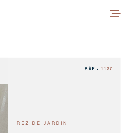
ACHETER
BIENS V
ESTIMER
RÉF :
1137
CONCEP
L'ÉQUIPE
REZ DE JARDIN
AVIS