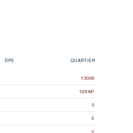
DPE
QUARTIER
13006
129 M²
3
5
2