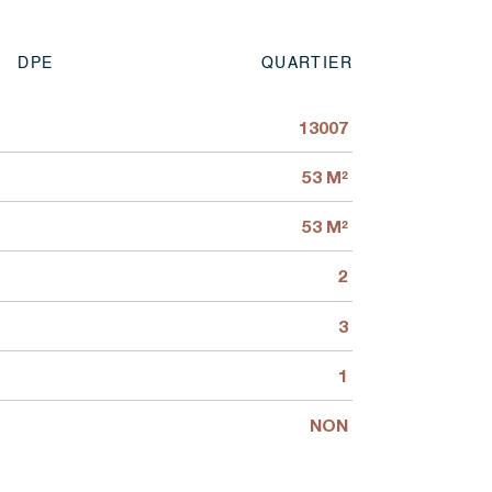
DPE
QUARTIER
13007
53 M²
53 M²
2
3
1
NON