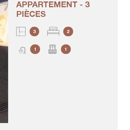
APPARTEMENT - 3
CRÉER U
PIÈCES
ALERTE
3
2
1
1