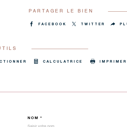
PARTAGER LE BIEN
FACEBOOK
TWITTER
PL
UTILS
CTIONNER
CALCULATRICE
IMPRIMER
NOM *
TRAD_MELTEM_VOSCO