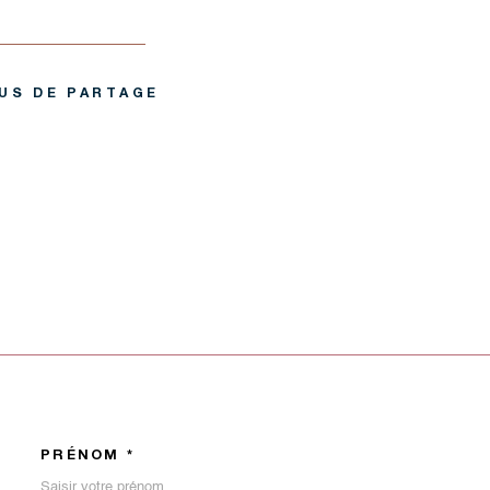
US DE PARTAGE
PRÉNOM *
ORDONNEES