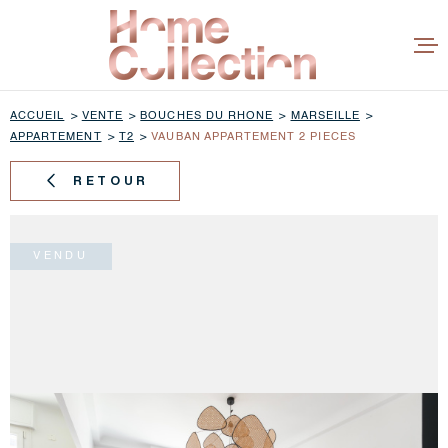
Aller
Aller
Aller
Aller
à
à
au
au
:
la
menu
contenu
recherche
principal
ACCUEIL
VENTE
BOUCHES DU RHONE
MARSEILLE
APPARTEMENT
T2
VAUBAN APPARTEMENT 2 PIECES
ACHETER
RETOUR
BIENS VE
ESTIMER
VENDU
CONCEPT
L'ÉQUIPE
AVIS