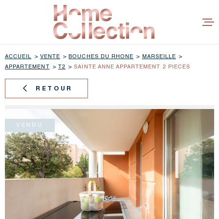
Aller
Aller
Aller
Aller
à
à
au
au
:
la
menu
contenu
recherche
principal
ACCUEIL
VENTE
BOUCHES DU RHONE
MARSEILLE
APPARTEMENT
T2
SAINTE ANNE APPARTEMENT 2 PIECES
ACHETER
RETOUR
BIENS VE
ESTIMER
VENDU
CONCEPT
L'ÉQUIPE
AVIS